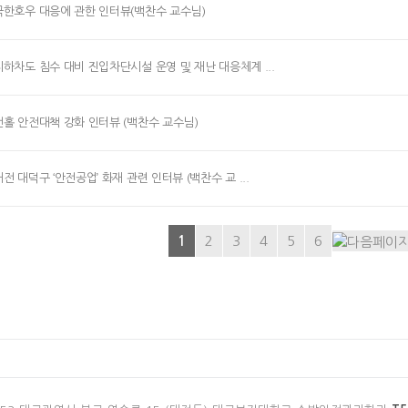
극한호우 대응에 관한 인터뷰(백찬수 교수님)
지하차도 침수 대비 진입차단시설 운영 및 재난 대응체계 ...
맨홀 안전대책 강화 인터뷰 (백찬수 교수님)
대전 대덕구 ‘안전공업’ 화재 관련 인터뷰 (백찬수 교 ...
1
2
3
4
5
6